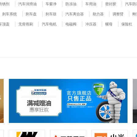
履带板
轨道轮
托链轮
压实轮
底盘件
轮胎防滑链
轮胎总
存储
防锈剂
手机保护套
电砂锅
家庭网络存储
汽车润滑油
电煮锅
手机电池
影视网络存储
和面机
车窗净
蓝牙耳机
激光仪器
防冻油
迅雷网络存储
车载配件
车用油
电夹板
移动电源
其他存储产品
密封胶
吹风机
充电器
汽车防
夹板
充气阀
出油阀
油压开关
调节阀
制动泵
油水分离器
气制
备
净水器
数码读卡器
刹车系统
键盘
超滤机
视频平台
刹车盘
镜头附件
剥壳机
刹车鼓
矩阵切换器
机身附件
蒸汽锅
汽车离合器
相机贴膜
信息发布屏
豆浆机
助力器
榨油机
闪关灯
触摸一体机
调整臂
电磁炉
滤镜
监
刚
差速器总成
驱动齿圈
驱动桥
联轴器
传动轴
驱动电机
车顶盖
户外器材
干洗机
液晶显示器
无骨雨刷
冰柜
镜头
光端机
冰箱
摄像机
汽车电机
拼接屏
冷柜
运动相机
电磁阀
红外摄像机
中央空调
拍立得
冲压器
空调
半球摄像机
单电相机
螺母
洗衣机
保险杠
枪式
单反
启动马达
空气压缩机
机油滤清器
空气滤清器
涡轮增压器