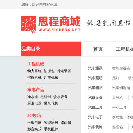
您好，欢迎来思程商城
品类目录
首页
工程机
工程机械
挖掘机械
中式厨房
智能家居
机房系统
汽车通讯
机油滤清器
电饼铛
智能开关
其他专业机
智能后视镜
动力系统
油滤包
行走装置
手柄护套
挖掘机械
起重机械
西式厨房
智能穿戴
对讲产品
汽车照明
电蒸锅
运动追踪器
机房对讲
尾灯
示
机械油品
刹车油
饮水设备
路由器
出入产品
汽车精品
净饮机
企业路由
出入口防撞
汽车钥匙扣
家电产品
液压装置
液压蓄能器
净水器
电饼铛
饮水设备
厨卫电器
平板电脑
门禁产品
汽修设备
电蒸锅
娱乐平板
消费机
举升机
厨卫电器
爆米花机
专用属具
液压剪
家电配件
电子教育
报警产品
汽修工具
弹簧
育儿/早教
家庭报警器
手动工具
软
电器装置
电压表
3C数码
应季家电
智能设备
编码产品
汽车电子
电热扇
智能配饰
立体声编解
多功能一体
平板电脑
智能家居
路由器
起重机械
链轨
千
生活家电
影音娱乐
传输产品
汽车装饰
电热杯
运动播放器
其他辅助产
整理箱
影音娱乐
手机配件