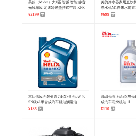
美的（Midea）大1匹 智弧 智能 静音
美的净水器家用直饮机
光线感应 定速冷暖壁挂式空调 KFR-
净水机M1自来水前置
26GW/WDAD3@
¥2199
¥699
本店供应壳牌蓝喜力HX7蓝壳5W-40
Shell壳牌正品SN灰壳H
SN级4L半合成汽车机油润滑油
成汽车润滑机油 1L
¥185
¥110