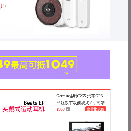
Garmin佳明C265 汽车GPS
导航仪车载便携式 6寸高清
¥959
查看批发价
北美欧洲自驾