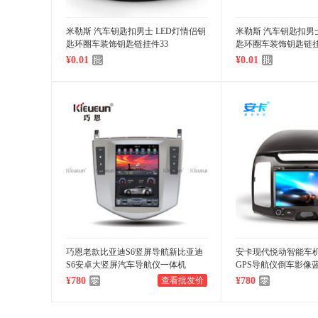
米勒斯 汽车钥匙扣男士 LED灯情侣钥
米勒斯 汽车钥匙扣男士
匙环圈车装饰钥匙链挂件33
匙环圈车装饰钥匙链挂
¥0.01
¥0.01
巧恩老款比亚迪S6竖屏导航新比亚迪
安卡现代悦动智能车机
S6安卓大竖屏汽车导航仪一体机
GPS导航仪倒车影像
¥780
查看批发价
¥780