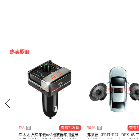
热卖橱窗
¥88
查看批发价
¥0.03
查看
车太太 汽车车载mp3播放器车用蓝牙
弗莱德（FREUDE） DFX165 