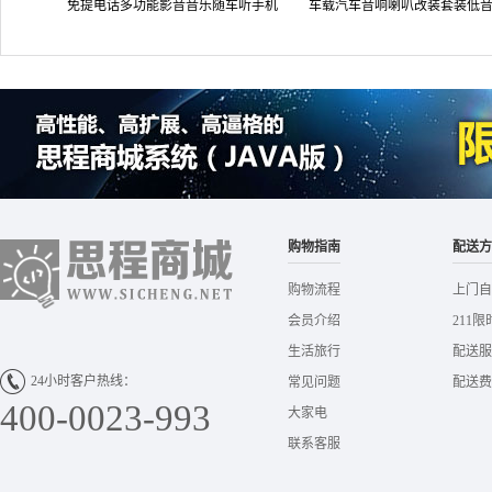
免提电话多功能影音音乐随车听手机
车载汽车音响喇叭改装套装低
充电器 汽车用品超市 A7
头双路同轴扬声器 厂家直发
购物指南
配送方
购物流程
上门自
会员介绍
211限
生活旅行
配送服
24小时客户热线：
常见问题
配送费
400-0023-993
大家电
联系客服