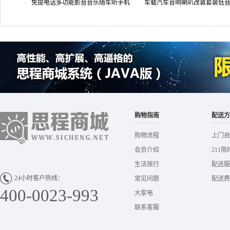
免提电话多功能影音音乐随车听手机
车载汽车音响喇叭改装套装低
充电器 汽车用品超市 A7
头双路同轴扬声器 厂家直发
购物指南
配送方
购物流程
上门自
会员介绍
211限
生活旅行
配送服
24小时客户热线：
常见问题
配送费
400-0023-993
大家电
联系客服