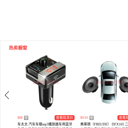
热卖橱窗
¥88
查看批发价
¥0.03
查看
车太太 汽车车载mp3播放器车用蓝牙
弗莱德（FREUDE） DFX165 