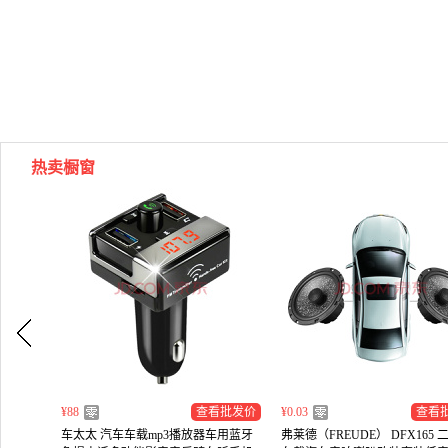
热卖橱窗
¥88
查看批发价
¥0.03
查看
车太太 汽车车载mp3播放器车用蓝牙
弗莱德（FREUDE） DFX165 