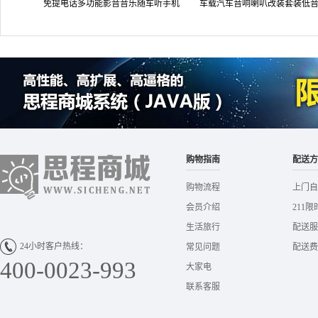
免提电话多功能影音音乐随车听手机
车载汽车音响喇叭改装套装低
充电器 汽车用品超市 A7
头双路同轴扬声器 厂家直发
购物指南
配送方
购物流程
上门自
会员介绍
211限
生活旅行
配送服
24小时客户热线：
常见问题
配送费
400-0023-993
大家电
联系客服