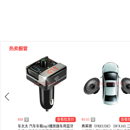
热卖橱窗
¥88
查看批发价
¥0.03
查看
车太太 汽车车载mp3播放器车用蓝牙
弗莱德（FREUDE） DFX165 