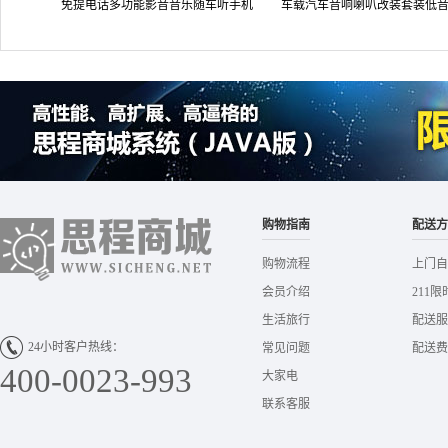
免提电话多功能影音音乐随车听手机
车载汽车音响喇叭改装套装低
充电器 汽车用品超市 A7
头双路同轴扬声器 厂家直发
购物指南
配送方
购物流程
上门自
会员介绍
211限
生活旅行
配送服
24小时客户热线：
常见问题
配送费
400-0023-993
大家电
联系客服