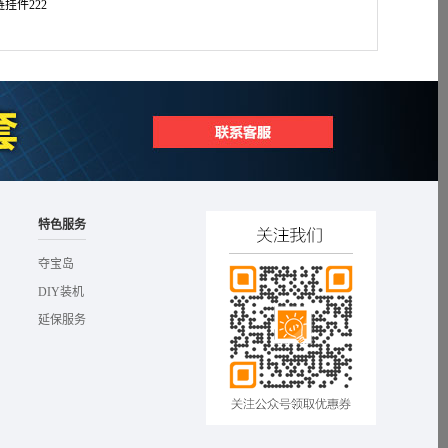
挂件222
SN级4L半合成汽车
特色服务
夺宝岛
DIY装机
延保服务