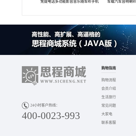
免提电话多功能影音音乐随车听手机
车载汽车音响喇
充电器 汽车用品超市 A7
头双路同轴扬声器
购物指南
购物流程
会员介绍
生活旅行
24小时客户热线：
常见问题
400-0023-993
大家电
联系客服