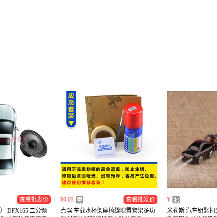
查看批发价
¥0.03
查看批发价
¥
） DFX165 二分频
点滨 车载水杯架座椅缝隙置物架多功
米勒斯 汽车钥匙扣