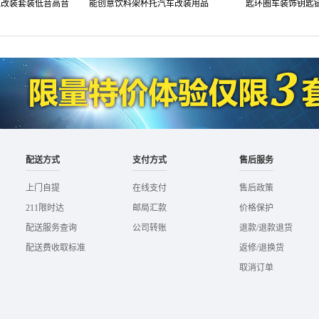
叭改装套装低音高音
能创意饮料架杯托汽车改装用品
匙环圈车装饰钥匙链
 厂家直发
配送方式
支付方式
售后服务
上门自提
在线支付
售后政策
211限时达
邮局汇款
价格保护
配送服务查询
公司转账
退款/退款退货
配送费收取标准
返修/退换货
取消订单