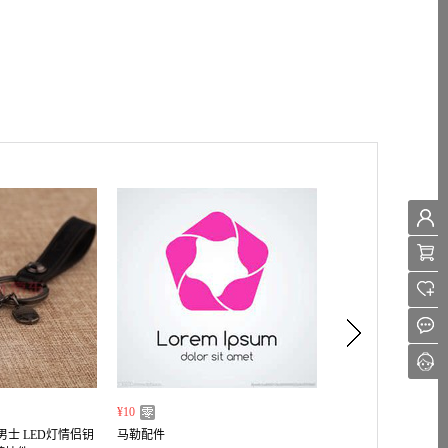
¥10
¥
男士 LED灯情侣钥
马勒配件
本店供应壳牌蓝喜力HX