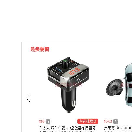
热卖橱窗
¥88
查看批发价
¥0.03
车太太 汽车车载mp3播放器车用蓝牙
弗莱德（FREUDE