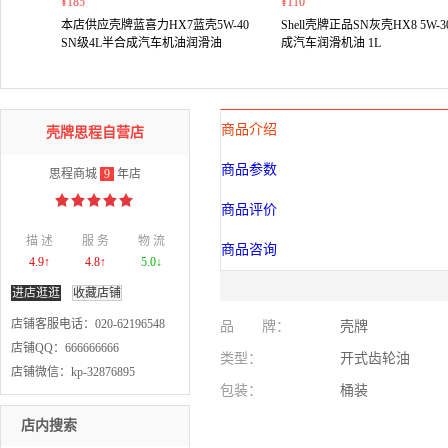
¥185
¥110
本店供应壳牌蓝喜力HX7蓝壳5W-40
Shell壳牌正品SN灰壳HX8 5W-
SN级4L半合成汽车机油润滑油
成汽车润滑机油 1L
商品介绍
壳牌思程自营店
商品参数
思程商城
9
年店
商品评价
描 述
服 务
物 流
商品咨询
4.9↑
4.8↑
5.0↓
进店逛逛
收藏店铺
店铺客服电话：020-62196548
品 牌：
壳牌
店铺QQ：666666666
类型：
开式齿轮油
店铺微信：kp-32876895
包装：
桶装
店内搜索